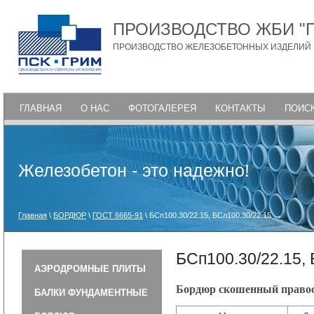
ПРОИЗВОДСТВО ЖБИ "
ПРОИЗВОДСТВО ЖЕЛЕЗОБЕТОННЫХ ИЗДЕЛИЙ
ГЛАВНАЯ
О НАС
ФОТОГАЛЕРЕЯ
КОНТАКТЫ
ПОИСК
Железобетон - это надежно!
→
Главная
\
БОРДЮР
\
ГОСТ 6665-91
\ БСп100.30/22.15, БСл100.30/22.15
БСп100.30/22.15,
АЭРОДРОМНЫЕ ПЛИТЫ
Бордюр скошенный правос
БАЛКИ ФУНДАМЕНТНЫЕ